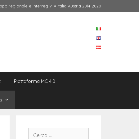
po regionale e Interreg V-A Italia-Austria 2014-2020
i
Piattaforma MC 4.0
s
Ricerca