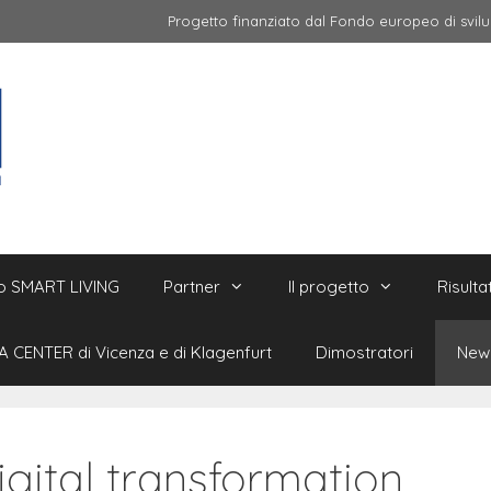
Progetto finanziato dal Fondo europeo di svilup
lo SMART LIVING
Partner
Il progetto
Risultat
A CENTER di Vicenza e di Klagenfurt
Dimostratori
New
gital transformation